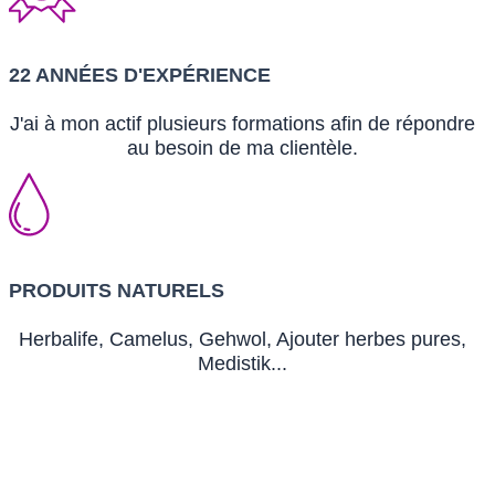
22 ANNÉES D'EXPÉRIENCE
J'ai à mon actif plusieurs formations afin de répondre
au besoin de ma clientèle.
PRODUITS NATURELS
Herbalife, Camelus, Gehwol, Ajouter herbes pures,
Medistik...
Massotherapie Saint Aubert
Nathurotherapie Montmagny
Kinesitherapie Saint Aubert
Massotherapie Montmagny
Nathurotherapie Saint Aubert
Nathurotherapie Sainte Louise
Massotherapie Sainte Louise
Kinesitherapie Montmagny