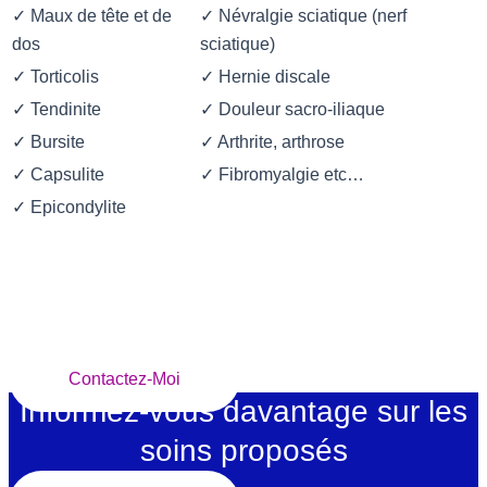
✓ Maux de tête et de
✓ Névralgie sciatique (nerf
dos
sciatique)
✓ Torticolis
✓ Hernie discale
✓ Tendinite
✓ Douleur sacro-iliaque
✓ Bursite
✓ Arthrite, arthrose
✓ Capsulite
✓ Fibromyalgie etc…
✓ Epicondylite
Je vous propose un excellent
service personnalisé à
SAINT-AUBERT
Contactez-Moi
Informez-vous davantage sur les
soins proposés