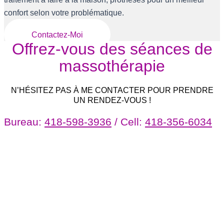
confort selon votre problématique.
Contactez-Moi
Offrez-vous des séances de
massothérapie
N’HÉSITEZ PAS À ME CONTACTER POUR PRENDRE
UN RENDEZ-VOUS !
Bureau:
418-598-3936
/ Cell:
418-356-6034
PRIORITÉ À VOTRE SANTÉ ET
VOTRE BIEN-ÊTRE
En cas d’accident de la route ou de travail, ne
tardez pas à trouver le traitement adéquat
pour soulager vos douleurs. Vous pouvez