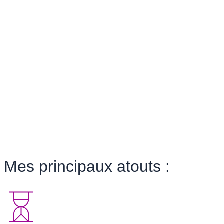
bénéficier des bienfaits des bains
thérapeutiques et des séances de
luminothérapie. Vous pouvez également
essayer l’
orthothérapie
qui combine les
techniques de la
massothérapie
et de
la
kinésithérapie
. Je peux vous fournir sur
demande reçu d’assurance et chèques
cadeaux.
Trouvez le traitement adéquat !
Mes principaux atouts :