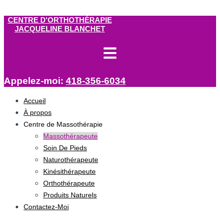
Aller au contenu
CENTRE D'ORTHOTHÉRAPIE
JACQUELINE BLANCHET
Appelez-moi:
418-356-6034
Accueil
À propos
Centre de Massothérapie
Massothérapeute
Soin De Pieds
Naturothérapeute
Kinésithérapeute
Orthothérapeute
Produits Naturels
Contactez-Moi