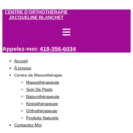
Aller au contenu
CENTRE D'ORTHOTHÉRAPIE
JACQUELINE BLANCHET
Appelez-moi:
418-356-6034
Accueil
À propos
Centre de Massothérapie
Massothérapeute
Soin De Pieds
Naturothérapeute
Kinésithérapeute
Orthothérapeute
Produits Naturels
Contactez-Moi